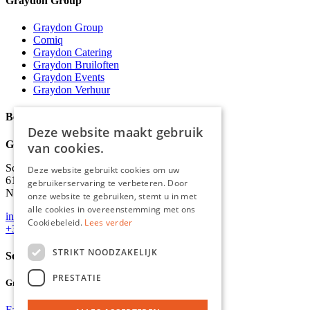
Graydon Group
Graydon Group
Comiq
Graydon Catering
Graydon Bruiloften
Graydon Events
Graydon Verhuur
Bedrijfsinformatie
Deze website maakt gebruik
Graydon
van cookies.
Schineksstraat 11,
Deze website gebruikt cookies om uw
6171 AM Stein
gebruikerservaring te verbeteren. Door
Nederland
onze website te gebruiken, stemt u in met
alle cookies in overeenstemming met ons
info@graydonevents.nl
Cookiebeleid.
Lees verder
+316 11435859
STRIKT NOODZAKELIJK
Social media
PRESTATIE
Graydon Events
Facebook
Instagram