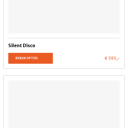
Silent Disco
€ 595,
-
BEKIJK OPTIES