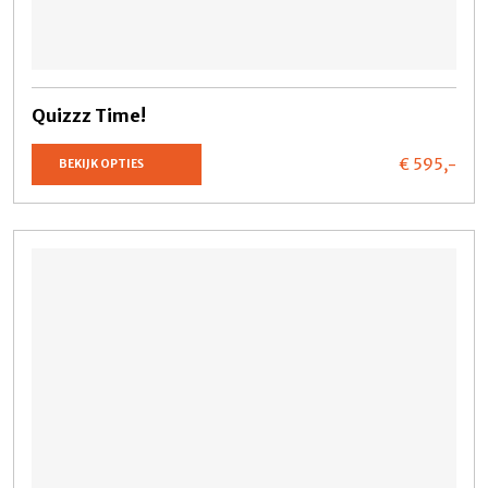
Quizzz Time!
€ 595,
-
BEKIJK OPTIES