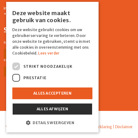
info@graydonevents.nl
Deze website maakt
+316 11435859
gebruik van cookies.
Social media
Deze website gebruikt cookies om uw
gebruikerservaring te verbeteren. Door
onze website te gebruiken, stemt u in met
Graydon Events
alle cookies in overeenstemming met ons
Cookiebeleid.
Lees verder
Facebook
Instagram
Comiq
STRIKT NOODZAKELIJK
Facebook
Instagram
PRESTATIE
ALLES ACCEPTEREN
ALLES AFWIJZEN
Powered by Marker Media
DETAILS WEERGEVEN
© 2026 Graydon |
Algemene voorwaarden
|
Privacyverklaring
|
Disclaimer