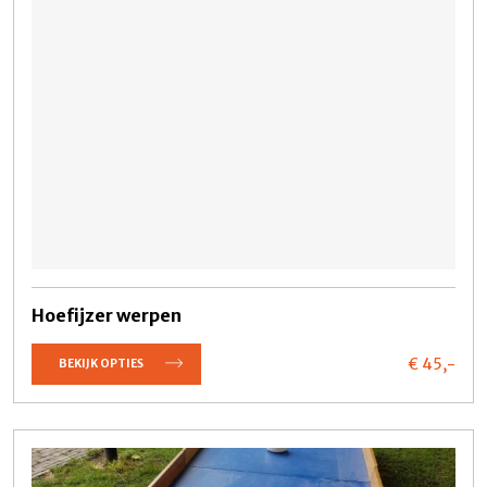
Hoefijzer werpen
€ 45,
-
BEKIJK OPTIES