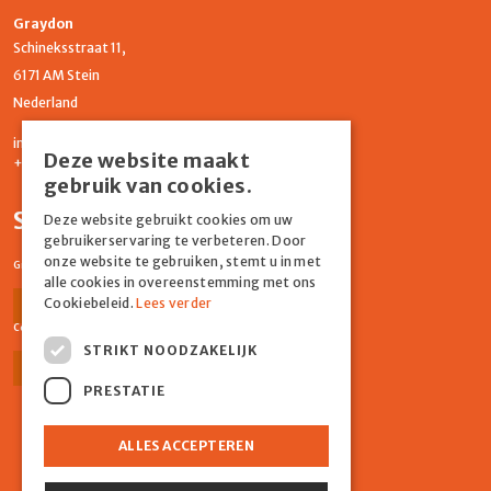
Graydon
Schineksstraat 11,
6171 AM Stein
Nederland
info@graydonevents.nl
Deze website maakt
+316 11435859
gebruik van cookies.
Social media
Deze website gebruikt cookies om uw
gebruikerservaring te verbeteren. Door
onze website te gebruiken, stemt u in met
Graydon Events
alle cookies in overeenstemming met ons
Cookiebeleid.
Lees verder
Facebook
Instagram
Comiq
STRIKT NOODZAKELIJK
Facebook
Instagram
PRESTATIE
ALLES ACCEPTEREN