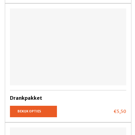
Drankpakket
€5,
50
BEKIJK OPTIES