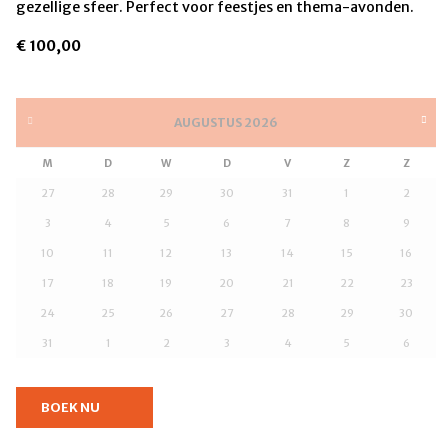
gezellige sfeer. Perfect voor feestjes en thema-avonden.
€
100,00
AUGUSTUS
2026
M
D
W
D
V
Z
Z
27
28
29
30
31
1
2
3
4
5
6
7
8
9
10
11
12
13
14
15
16
17
18
19
20
21
22
23
24
25
26
27
28
29
30
31
1
2
3
4
5
6
BOEK NU