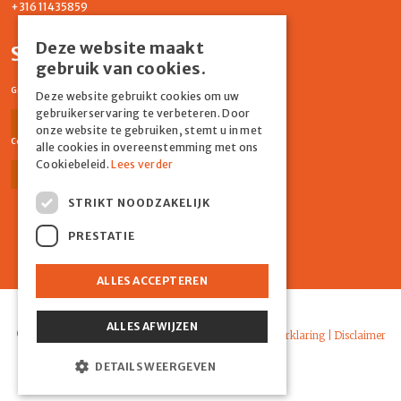
+316 11435859
Deze website maakt
Social media
gebruik van cookies.
Graydon Events
Deze website gebruikt cookies om uw
gebruikerservaring te verbeteren. Door
Facebook
Instagram
onze website te gebruiken, stemt u in met
Comiq
alle cookies in overeenstemming met ons
Cookiebeleid.
Lees verder
Facebook
Instagram
STRIKT NOODZAKELIJK
PRESTATIE
ALLES ACCEPTEREN
Powered by Marker Media
ALLES AFWIJZEN
© 2026 Graydon |
Algemene voorwaarden
|
Privacyverklaring
|
Disclaimer
DETAILS WEERGEVEN