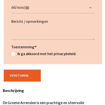
Datum
DD
slash
MM
slash
Beschrijving
JJJJ
Toestemming
*
Ik ga akkoord met het privacybeleid.
Beschrijving
De Groene Arrenslee is een prachtige en sfeervolle