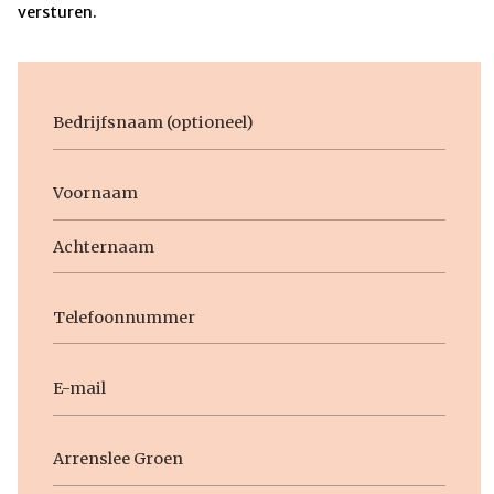
versturen.
Bedrijfsnaam
Voornaam
Naam
Voornaam
Achternaam
Telefoon
E-
mail
Geen
titel