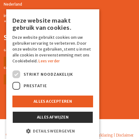
Nederland
info@graydonevents.nl
Deze website maakt
+316 11435859
gebruik van cookies.
Social media
Deze website gebruikt cookies om uw
gebruikerservaring te verbeteren. Door
onze website te gebruiken, stemt u in met
Graydon Events
alle cookies in overeenstemming met ons
Cookiebeleid.
Lees verder
Facebook
Instagram
Comiq
STRIKT NOODZAKELIJK
Facebook
Instagram
PRESTATIE
ALLES ACCEPTEREN
ALLES AFWIJZEN
Powered by Marker Media
DETAILS WEERGEVEN
© 2026 Graydon |
Algemene voorwaarden
|
Privacyverklaring
|
Disclaimer