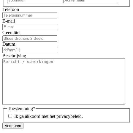
Telefoon
E-mail
Geen titel
Datum
DD
slash
Beschrijving
MM
slash
JJJJ
Toestemming
*
Ik ga akkoord met het privacybeleid.