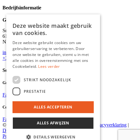
Bedrijfsinformatie
Graydon
Deze website maakt gebruik
Schineksstraat 11,
van cookies.
6171 AM Stein
Nederland
Deze website gebruikt cookies om uw
gebruikerservaring te verbeteren. Door
info@graydonevents.nl
onze website te gebruiken, stemt u in met
+316 11435859
alle cookies in overeenstemming met ons
Cookiebeleid.
Lees verder
Social media
STRIKT NOODZAKELIJK
Graydon Events
PRESTATIE
Facebook
Instagram
ALLES ACCEPTEREN
Comiq
Facebook
Instagram
ALLES AFWIJZEN
© 2026 Graydon |
Algemene voorwaarden
|
Privacyverklaring
|
Disclaimer
Powered by Marker Media
DETAILS WEERGEVEN