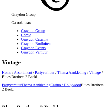
Graydon Group
Ga ook naar:
Graydon Group
Comiq
Graydon Catering
Graydon Bruiloften
Graydon Events
Graydon Verhuur
Vintage
Home
/
Assortiment
/
Partyverhuur
/
Thema Aankleding
/
Vintage
/
Blues Brothers 2 Beeld
Partyverhuur
Thema Aankleding
Casino / Hollywood
Blues Brothers
2 Beeld