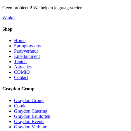
Geen probleem! We helpen je graag verder.
Winkel
Shop
Home
Springkussens
Partyverhuur
Entertainment
Tenten
Attracties
COMIQ
Contact
Graydon Group
Graydon Group
Comiq
Graydon Catering
Graydon Bruiloften
Graydon Events
Graydon Verhuur