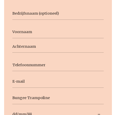
Bedrijfsnaam
Voornaam
Naam
Voornaam
Achternaam
Telefoon
E-
mail
Geen
titel
Datum