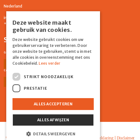
Nederland
info@graydonevents.nl
Deze website maakt
+316 11435859
gebruik van cookies.
Social media
Deze website gebruikt cookies om uw
gebruikerservaring te verbeteren. Door
onze website te gebruiken, stemt u in met
Graydon Events
alle cookies in overeenstemming met ons
Cookiebeleid.
Lees verder
Facebook
Instagram
Comiq
STRIKT NOODZAKELIJK
Facebook
Instagram
PRESTATIE
ALLES ACCEPTEREN
ALLES AFWIJZEN
Powered by Marker Media
DETAILS WEERGEVEN
© 2026 Graydon |
Algemene voorwaarden
|
Privacyverklaring
|
Disclaimer