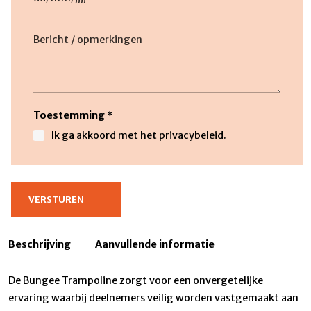
DD
slash
Beschrijving
MM
slash
JJJJ
Toestemming
*
Ik ga akkoord met het privacybeleid.
Beschrijving
Aanvullende informatie
De Bungee Trampoline zorgt voor een onvergetelijke
ervaring waarbij deelnemers veilig worden vastgemaakt aan