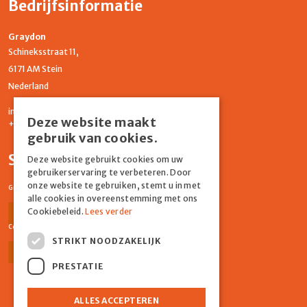
Bedrijfsinformatie
Graydon
Schineksstraat 11,
6171 AM Stein
Nederland
info@graydonevents.nl
Deze website maakt
+316 11435859
gebruik van cookies.
Social media
Deze website gebruikt cookies om uw
gebruikerservaring te verbeteren. Door
onze website te gebruiken, stemt u in met
Graydon Events
alle cookies in overeenstemming met ons
Cookiebeleid.
Lees verder
Facebook
Instagram
Comiq
STRIKT NOODZAKELIJK
Facebook
Instagram
PRESTATIE
ALLES ACCEPTEREN