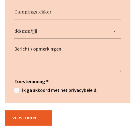
Geen
titel
Datum
DD
slash
Beschrijving
MM
slash
JJJJ
Toestemming
*
Ik ga akkoord met het privacybeleid.