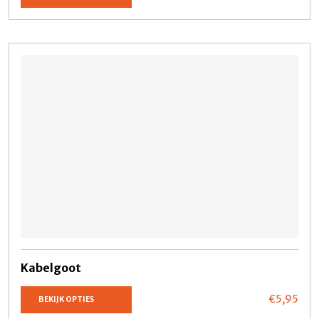
Kabelgoot
€5,
95
BEKIJK OPTIES