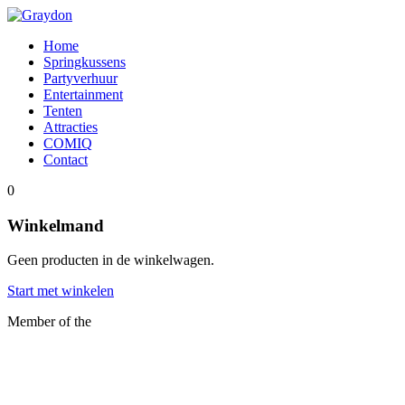
Home
Springkussens
Partyverhuur
Entertainment
Tenten
Attracties
COMIQ
Contact
0
Winkelmand
Geen producten in de winkelwagen.
Start met winkelen
Member of the