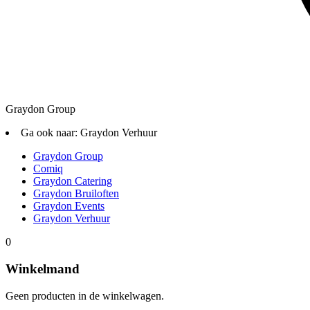
Graydon Group
Ga ook naar:
Graydon Verhuur
Graydon Group
Comiq
Graydon Catering
Graydon Bruiloften
Graydon Events
Graydon Verhuur
0
Winkelmand
Geen producten in de winkelwagen.