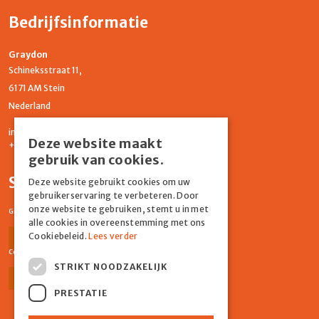
Bedrijfsinformatie
Graydon
Schineksstraat 11,
6171 AM Stein
Nederland
info@graydonevents.nl
Deze website maakt
+316 11435859
gebruik van cookies.
Social media
Deze website gebruikt cookies om uw
gebruikerservaring te verbeteren. Door
onze website te gebruiken, stemt u in met
Graydon Events
alle cookies in overeenstemming met ons
Cookiebeleid.
Lees verder
Facebook
Instagram
Comiq
STRIKT NOODZAKELIJK
Facebook
Instagram
PRESTATIE