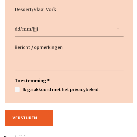
Geen
titel
Datum
DD
slash
Beschrijving
MM
slash
JJJJ
Toestemming
*
Ik ga akkoord met het privacybeleid.