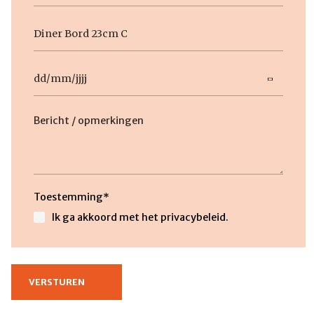
Geen
titel
Datum
DD
slash
MM
slash
Beschrijving
JJJJ
Toestemming
*
Ik ga akkoord met het privacybeleid.