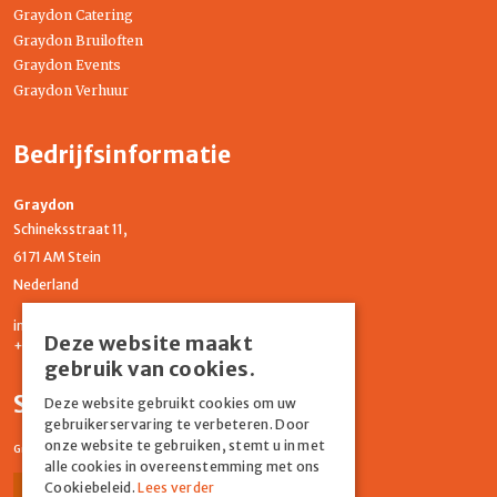
Graydon Catering
Graydon Bruiloften
Graydon Events
Graydon Verhuur
Bedrijfsinformatie
Graydon
Schineksstraat 11,
6171 AM Stein
Nederland
info@graydonevents.nl
Deze website maakt
+316 11435859
gebruik van cookies.
Social media
Deze website gebruikt cookies om uw
gebruikerservaring te verbeteren. Door
onze website te gebruiken, stemt u in met
Graydon Events
alle cookies in overeenstemming met ons
Cookiebeleid.
Lees verder
Facebook
Instagram