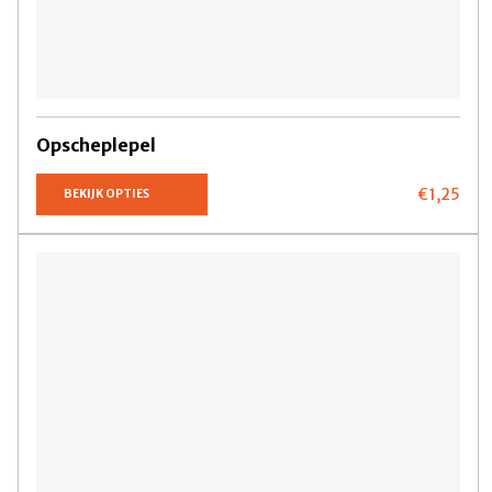
Opscheplepel
€1,
25
BEKIJK OPTIES