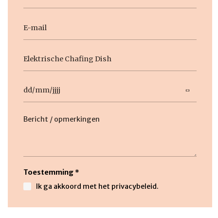
E-
mail
Geen
titel
Datum
DD
slash
Beschrijving
MM
slash
JJJJ
Toestemming
*
Ik ga akkoord met het privacybeleid.