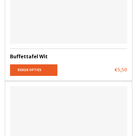
Buffettafel Wit
€5,
50
BEKIJK OPTIES