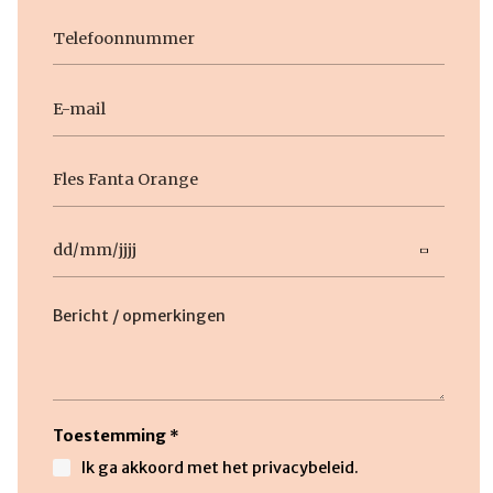
Achternaam
Telefoon
E-
mail
Geen
titel
Datum
DD
slash
Beschrijving
MM
slash
JJJJ
Toestemming
*
Ik ga akkoord met het privacybeleid.