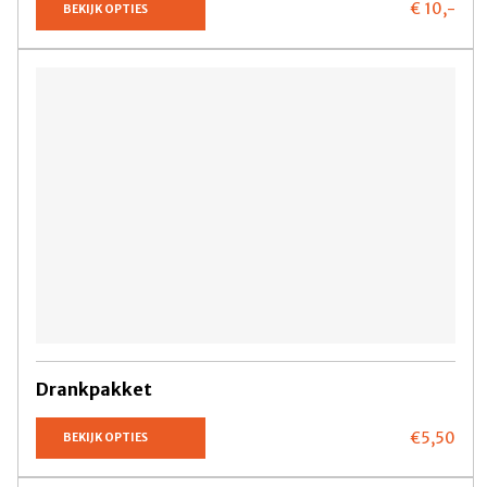
€ 10,
-
BEKIJK OPTIES
Drankpakket
€5,
50
BEKIJK OPTIES