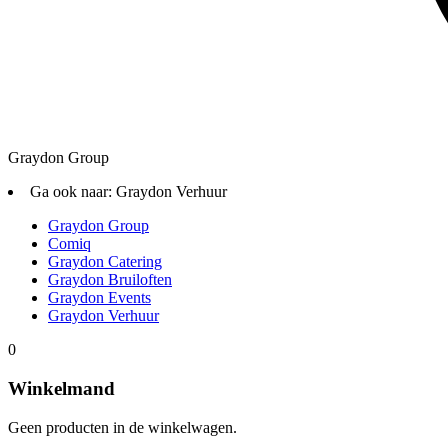
Graydon Group
Ga ook naar:
Graydon Verhuur
Graydon Group
Comiq
Graydon Catering
Graydon Bruiloften
Graydon Events
Graydon Verhuur
0
Winkelmand
Geen producten in de winkelwagen.