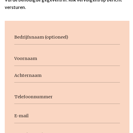
versturen.
Bedrijfsnaam
Voornaam
Naam
Voornaam
Achternaam
Telefoon
E-
mail
Geen