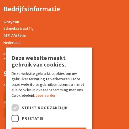
Bedrijfsinformatie
Graydon
Schineksstraat 11,
6171 AM Stein
Nederland
info@graydonevents.nl
Deze website maakt
+316 11435859
gebruik van cookies.
Social media
Deze website gebruikt cookies om uw
gebruikerservaring te verbeteren. Door
onze website te gebruiken, stemt u in met
Graydon Events
alle cookies in overeenstemming met ons
Cookiebeleid.
Lees verder
Facebook
Instagram
Comiq
STRIKT NOODZAKELIJK
Facebook
Instagram
PRESTATIE