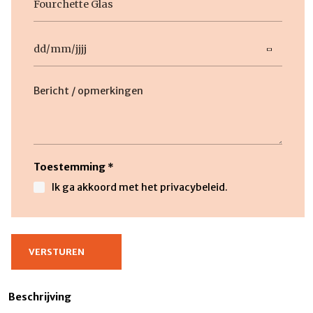
titel
Datum
DD
slash
Beschrijving
MM
slash
JJJJ
Toestemming
*
Ik ga akkoord met het privacybeleid.
Beschrijving