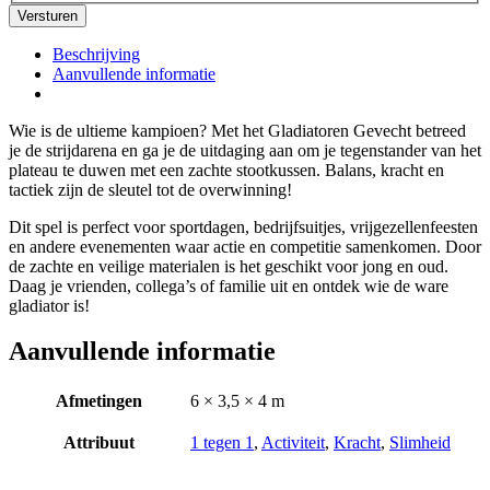
Beschrijving
Aanvullende informatie
Wie is de ultieme kampioen? Met het Gladiatoren Gevecht betreed
je de strijdarena en ga je de uitdaging aan om je tegenstander van het
plateau te duwen met een zachte stootkussen. Balans, kracht en
tactiek zijn de sleutel tot de overwinning!
Dit spel is perfect voor sportdagen, bedrijfsuitjes, vrijgezellenfeesten
en andere evenementen waar actie en competitie samenkomen. Door
de zachte en veilige materialen is het geschikt voor jong en oud.
Daag je vrienden, collega’s of familie uit en ontdek wie de ware
gladiator is!
Aanvullende informatie
Afmetingen
6 × 3,5 × 4 m
Attribuut
1 tegen 1
,
Activiteit
,
Kracht
,
Slimheid