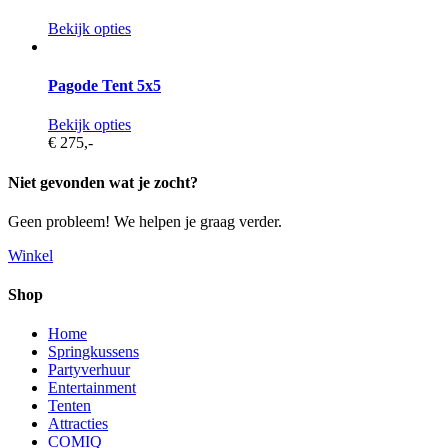
Bekijk opties
Pagode Tent 5x5
Bekijk opties
€ 275,
-
Niet gevonden wat je zocht?
Geen probleem! We helpen je graag verder.
Winkel
Shop
Home
Springkussens
Partyverhuur
Entertainment
Tenten
Attracties
COMIQ