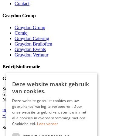
Contact
Graydon Group
Graydon Group
Comiq
Graydon Catering
Graydon Bruiloften
Graydon Events
Graydon Verhuur
Bedrijfsinformatie
Graydon
Deze website maakt gebruik
Schineksstraat 11,
van cookies.
6171 AM Stein
Nederland
Deze website gebruikt cookies om uw
gebruikerservaring te verbeteren. Door
info@graydonevents.nl
onze website te gebruiken, stemt u in met
+316 11435859
alle cookies in overeenstemming met ons
Cookiebeleid.
Lees verder
Social media