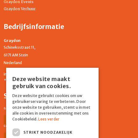
Graydon Events
Graydon Verhuur
Bedrijfsinformatie
Graydon
Schineksstraat 11,
6171 AM Stein
Nederland
info@graydonevents.nl
Deze website maakt
+316 11435859
gebruik van cookies.
Social media
Deze website gebruikt cookies om uw
gebruikerservaring te verbeteren. Door
onze website te gebruiken, stemt u in met
Graydon Events
alle cookies in overeenstemming met ons
Cookiebeleid.
Lees verder
Facebook
Instagram
Comiq
STRIKT NOODZAKELIJK
Facebook
Instagram