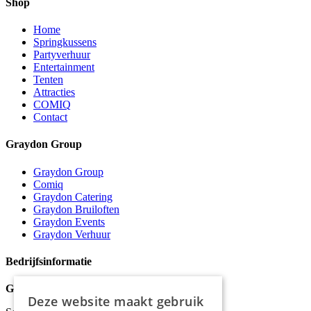
Shop
Home
Springkussens
Partyverhuur
Entertainment
Tenten
Attracties
COMIQ
Contact
Graydon Group
Graydon Group
Comiq
Graydon Catering
Graydon Bruiloften
Graydon Events
Graydon Verhuur
Bedrijfsinformatie
Graydon
Deze website maakt gebruik