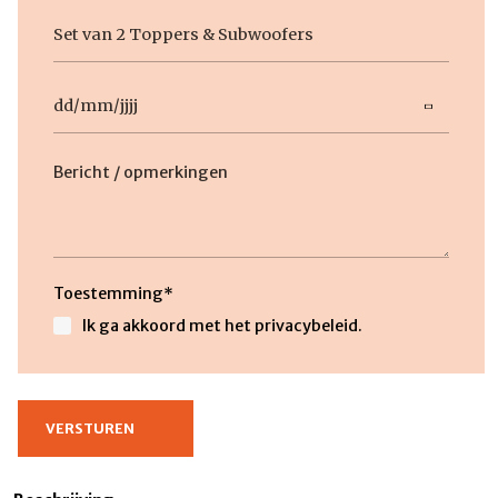
Geen
titel
Datum
DD
slash
MM
slash
Beschrijving
JJJJ
Toestemming
*
Ik ga akkoord met het privacybeleid.