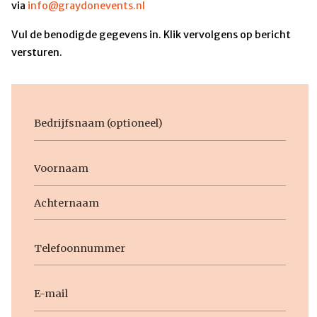
via
info@graydonevents.nl
Vul de benodigde gegevens in. Klik vervolgens op bericht
versturen.
Bedrijfsnaam
Voornaam
Naam
Voornaam
Achternaam
Telefoon
E-
mail