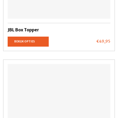
JBL Box Topper
€49,
95
BEKIJK OPTIES