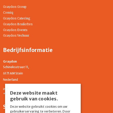
Graydon Group
Comiq
Graydon Catering
Graydon Bruiloften
Graydon Events
Graydon Verhuur
Bedrijfsinformatie
Graydon
Schineksstraat 11,
6171 AM Stein
Nederland
info@graydonevents.nl
Deze website maakt
+316 11435859
gebruik van cookies.
Social media
Deze website gebruikt cookies om uw
gebruikerservaring te verbeteren. Door