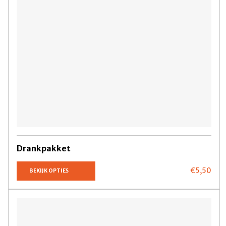
Drankpakket
€5,
50
BEKIJK OPTIES