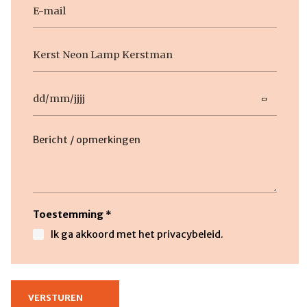
E-
mail
Geen
titel
Datum
DD
slash
Beschrijving
MM
slash
JJJJ
Toestemming
*
Ik ga akkoord met het privacybeleid.