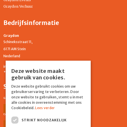
Graydon Verhuur
Bedrijfsinformatie
Graydon
Schineksstraat 11,
6171 AM Stein
Nederland
info@graydonevents.nl
Deze website maakt
+316 11435859
gebruik van cookies.
Social media
Deze website gebruikt cookies om uw
gebruikerservaring te verbeteren. Door
onze website te gebruiken, stemt u in met
Graydon Events
alle cookies in overeenstemming met ons
Cookiebeleid.
Lees verder
Facebook
Instagram
Comiq
STRIKT NOODZAKELIJK
Facebook
Instagram