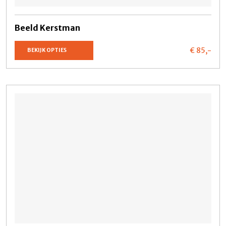
Beeld Kerstman
€ 85,
-
BEKIJK OPTIES