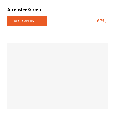
Arrenslee Groen
€ 75,
-
BEKIJK OPTIES