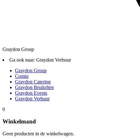
Graydon Group
Ga ook naar:
Graydon Verhuur
Graydon Group
Comiq
Graydon Catering
Graydon Bruiloften
Graydon Events
Graydon Verhuur
0
Winkelmand
Geen producten in de winkelwagen.