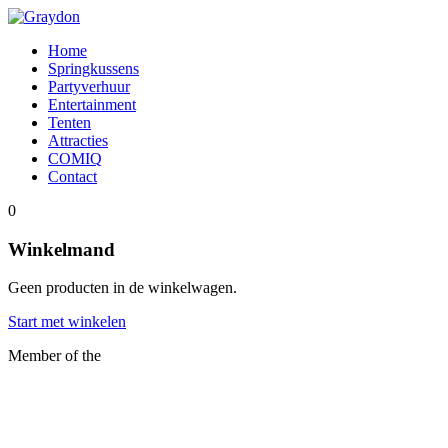
Home
Springkussens
Partyverhuur
Entertainment
Tenten
Attracties
COMIQ
Contact
0
Winkelmand
Geen producten in de winkelwagen.
Start met winkelen
Member of the