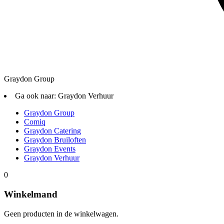
Graydon Group
Ga ook naar:
Graydon Verhuur
Graydon Group
Comiq
Graydon Catering
Graydon Bruiloften
Graydon Events
Graydon Verhuur
0
Winkelmand
Geen producten in de winkelwagen.