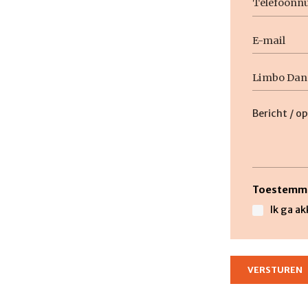
E-
mail
Geen
titel
Beschrijvi
Toestemm
Ik ga a