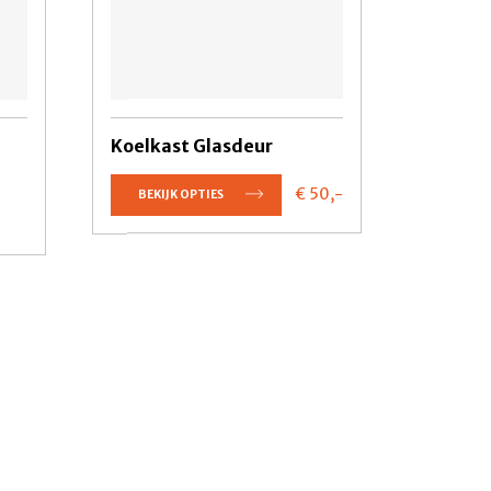
Koelkast Glasdeur
€ 50,
-
BEKIJK OPTIES