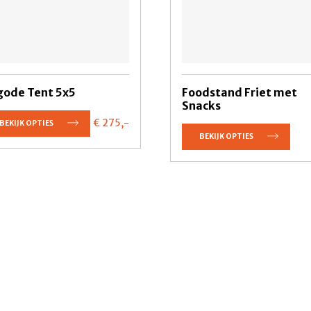
gode Tent 5x5
Foodstand Friet met
Snacks
€ 275,
-
BEKIJK OPTIES
BEKIJK OPTIES