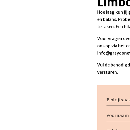
Limb
Hoe laag kun jij
en balans. Prob
te raken. Een hil
Voor vragen ove
ons op via het c
info@graydonev
Vul de benodigde
versturen.
Bedrijfsn
Voornaam
Naam
Voornaam
Telefoon