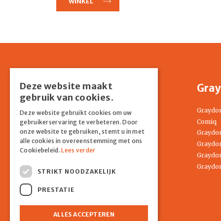
WINKEL
Deze website maakt
Shop
Gray
gebruik van cookies.
Home
Graydo
Deze website gebruikt cookies om uw
Springkussens
Comiq
gebruikerservaring te verbeteren. Door
onze website te gebruiken, stemt u in met
Partyverhuur
Graydon
alle cookies in overeenstemming met ons
Entertainment
Graydon
Cookiebeleid.
Lees verder
Tenten
Graydon
Attracties
Graydon
STRIKT NOODZAKELIJK
COMIQ
Contact
PRESTATIE
ALLES ACCEPTEREN