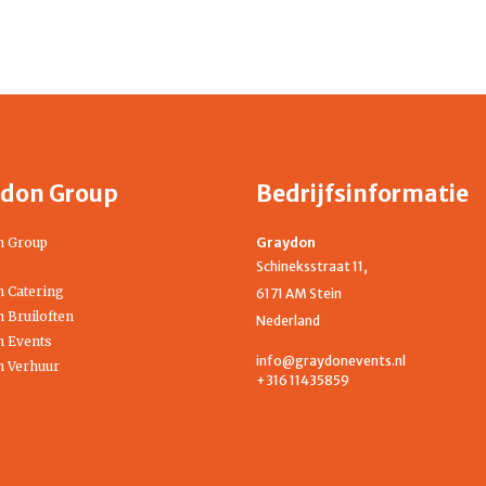
don Group
Bedrijfsinformatie
n Group
Graydon
Schineksstraat 11,
 Catering
6171 AM Stein
 Bruiloften
Nederland
 Events
info@graydonevents.nl
 Verhuur
+316 11435859