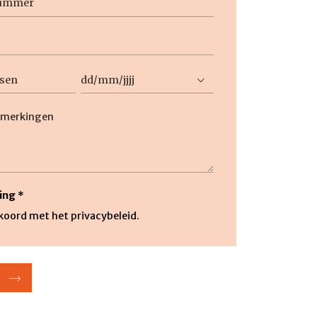
Datum
DD
slash
ng
MM
slash
JJJJ
ing
*
kkoord met het privacybeleid.