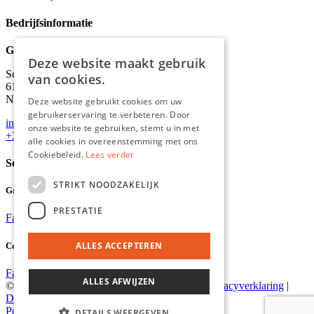
Bedrijfsinformatie
Graydon
Deze website maakt gebruik
Schineksstraat 11,
van cookies.
6171 AM Stein
Nederland
Deze website gebruikt cookies om uw
gebruikerservaring te verbeteren. Door
info@graydonevents.nl
onze website te gebruiken, stemt u in met
+316 11435859
alle cookies in overeenstemming met ons
Cookiebeleid.
Lees verder
Social media
STRIKT NOODZAKELIJK
Graydon Events
PRESTATIE
Facebook
Instagram
ALLES ACCEPTEREN
Comiq
Facebook
Instagram
ALLES AFWIJZEN
© 2026 Graydon |
Algemene voorwaarden
|
Privacyverklaring
|
Disclaimer
Powered by Marker Media
DETAILS WEERGEVEN