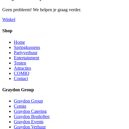
Geen probleem! We helpen je graag verder.
Winkel
Shop
Home
Springkussens
Partyverhuur
Entertainment
Tenten
Attracties
COMIQ
Contact
Graydon Group
Graydon Group
Comiq
Graydon Catering
Graydon Bruiloften
Graydon Events
Graydon Verhuur