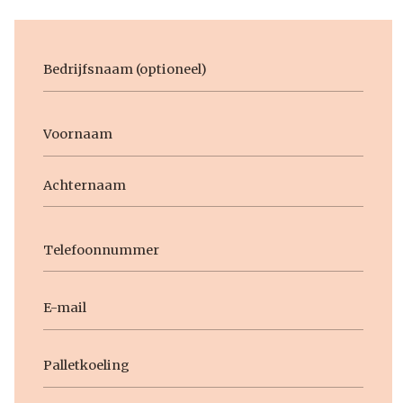
Bedrijfsnaam
Voornaam
Naam
Voornaam
Achternaam
Telefoon
E-
mail
Geen
titel