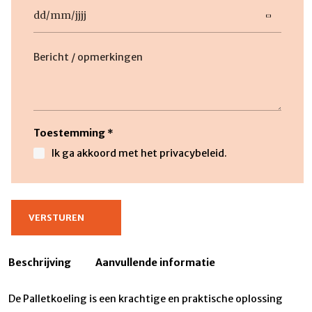
Datum
DD
slash
Beschrijving
MM
slash
JJJJ
Toestemming
*
Ik ga akkoord met het privacybeleid.
Beschrijving
Aanvullende informatie
De Palletkoeling is een krachtige en praktische oplossing