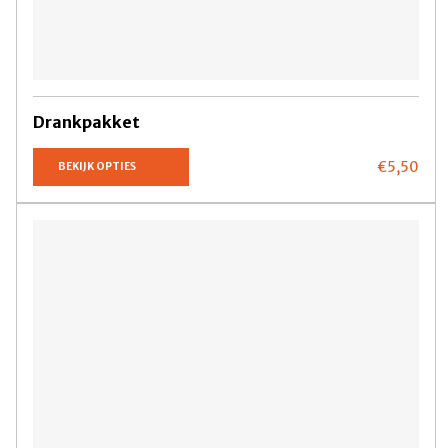
Drankpakket
€5,
50
BEKIJK OPTIES