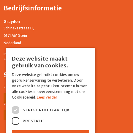
Bedrijfsinformatie
Graydon
Schineksstraat 11,
6171 AM Stein
Nederland
info@graydonevents.nl
Deze website maakt
+316 11435859
gebruik van cookies.
Social media
Deze website gebruikt cookies om uw
gebruikerservaring te verbeteren. Door
onze website te gebruiken, stemt u in met
Graydon Events
alle cookies in overeenstemming met ons
Cookiebeleid.
Lees verder
Facebook
Instagram
Comiq
STRIKT NOODZAKELIJK
Facebook
Instagram
PRESTATIE