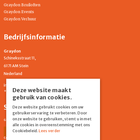
Graydon Bruiloften
Graydon Events
Graydon Verhuur
Bedrijfsinformatie
Graydon
Schineksstraat 11,
6171 AM Stein
Nederland
info@graydonevents.nl
Deze website maakt
+316 11435859
gebruik van cookies.
Social media
Deze website gebruikt cookies om uw
gebruikerservaring te verbeteren. Door
onze website te gebruiken, stemt u in met
Graydon Events
alle cookies in overeenstemming met ons
Cookiebeleid.
Lees verder
Facebook
Instagram
Comiq