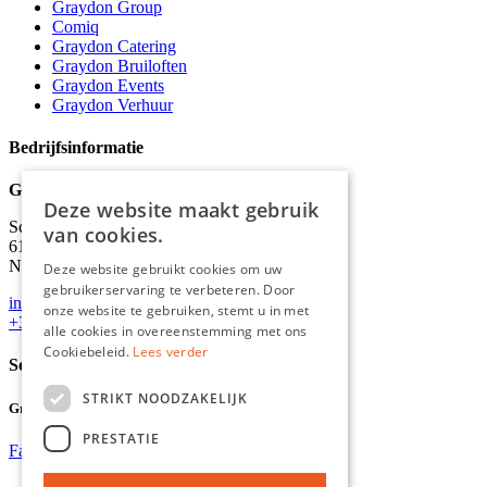
Graydon Group
Comiq
Graydon Catering
Graydon Bruiloften
Graydon Events
Graydon Verhuur
Bedrijfsinformatie
Graydon
Deze website maakt gebruik
Schineksstraat 11,
van cookies.
6171 AM Stein
Nederland
Deze website gebruikt cookies om uw
gebruikerservaring te verbeteren. Door
info@graydonevents.nl
onze website te gebruiken, stemt u in met
+316 11435859
alle cookies in overeenstemming met ons
Cookiebeleid.
Lees verder
Social media
STRIKT NOODZAKELIJK
Graydon Events
PRESTATIE
Facebook
Instagram