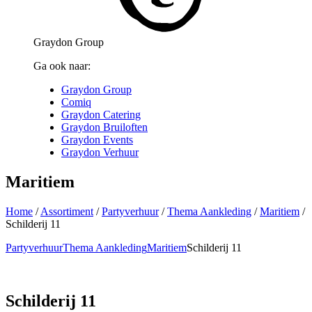
Graydon Group
Ga ook naar:
Graydon Group
Comiq
Graydon Catering
Graydon Bruiloften
Graydon Events
Graydon Verhuur
Maritiem
Home
/
Assortiment
/
Partyverhuur
/
Thema Aankleding
/
Maritiem
/
Schilderij 11
Partyverhuur
Thema Aankleding
Maritiem
Schilderij 11
Schilderij 11