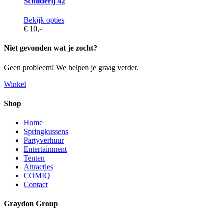
Schilderij 42
Bekijk opties
€ 10,
-
Niet gevonden wat je zocht?
Geen probleem! We helpen je graag verder.
Winkel
Shop
Home
Springkussens
Partyverhuur
Entertainment
Tenten
Attracties
COMIQ
Contact
Graydon Group