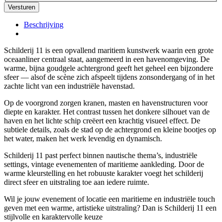
Beschrijving
Schilderij 11 is een opvallend maritiem kunstwerk waarin een grote
oceaanliner centraal staat, aangemeerd in een havenomgeving. De
warme, bijna goudgele achtergrond geeft het geheel een bijzondere
sfeer — alsof de scène zich afspeelt tijdens zonsondergang of in het
zachte licht van een industriële havenstad.
Op de voorgrond zorgen kranen, masten en havenstructuren voor
diepte en karakter. Het contrast tussen het donkere silhouet van de
haven en het lichte schip creëert een krachtig visueel effect. De
subtiele details, zoals de stad op de achtergrond en kleine bootjes op
het water, maken het werk levendig en dynamisch.
Schilderij 11 past perfect binnen nautische thema’s, industriële
settings, vintage evenementen of maritieme aankleding. Door de
warme kleurstelling en het robuuste karakter voegt het schilderij
direct sfeer en uitstraling toe aan iedere ruimte.
Wil je jouw evenement of locatie een maritieme en industriële touch
geven met een warme, artistieke uitstraling? Dan is Schilderij 11 een
stijlvolle en karaktervolle keuze