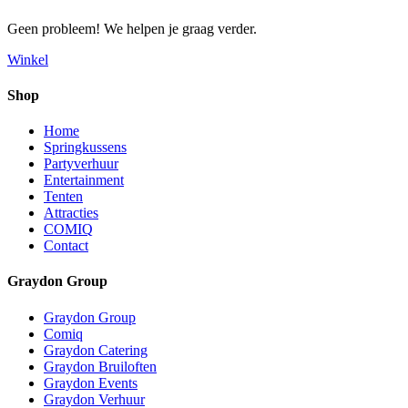
Geen probleem! We helpen je graag verder.
Winkel
Shop
Home
Springkussens
Partyverhuur
Entertainment
Tenten
Attracties
COMIQ
Contact
Graydon Group
Graydon Group
Comiq
Graydon Catering
Graydon Bruiloften
Graydon Events
Graydon Verhuur