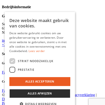
Bedrijfsinformatie
Graydon
Deze website maakt gebruik
Schineksstraat 11,
van cookies.
6171 AM Stein
Nederland
Deze website gebruikt cookies om uw
gebruikerservaring te verbeteren. Door
info@graydonevents.nl
onze website te gebruiken, stemt u in met
+316 11435859
alle cookies in overeenstemming met ons
Cookiebeleid.
Lees verder
Social media
STRIKT NOODZAKELIJK
Graydon Events
PRESTATIE
Facebook
Instagram
ALLES ACCEPTEREN
Comiq
Facebook
Instagram
ALLES AFWIJZEN
© 2026 Graydon |
Algemene voorwaarden
|
Privacyverklaring
|
Disclaimer
Powered by Marker Media
DETAILS WEERGEVEN