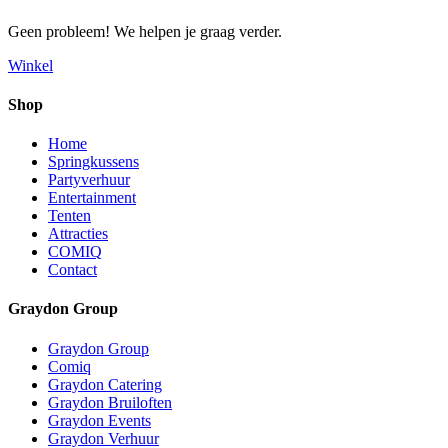
Geen probleem! We helpen je graag verder.
Winkel
Shop
Home
Springkussens
Partyverhuur
Entertainment
Tenten
Attracties
COMIQ
Contact
Graydon Group
Graydon Group
Comiq
Graydon Catering
Graydon Bruiloften
Graydon Events
Graydon Verhuur