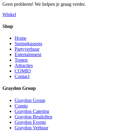
Geen probleem! We helpen je graag verder.
Winkel
Shop
Home
Springkussens
Partyverhuur
Entertainment
Tenten
Attracties
COMIQ
Contact
Graydon Group
Graydon Group
Comiq
Graydon Catering
Graydon Bruiloften
Graydon Events
Graydon Verhuur