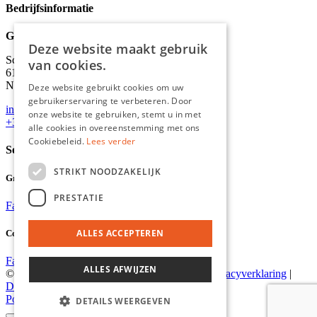
Bedrijfsinformatie
Graydon
Deze website maakt gebruik
Schineksstraat 11,
van cookies.
6171 AM Stein
Nederland
Deze website gebruikt cookies om uw
gebruikerservaring te verbeteren. Door
info@graydonevents.nl
onze website te gebruiken, stemt u in met
+316 11435859
alle cookies in overeenstemming met ons
Cookiebeleid.
Lees verder
Social media
STRIKT NOODZAKELIJK
Graydon Events
PRESTATIE
Facebook
Instagram
ALLES ACCEPTEREN
Comiq
Facebook
Instagram
ALLES AFWIJZEN
© 2026 Graydon |
Algemene voorwaarden
|
Privacyverklaring
|
Disclaimer
Powered by Marker Media
DETAILS WEERGEVEN