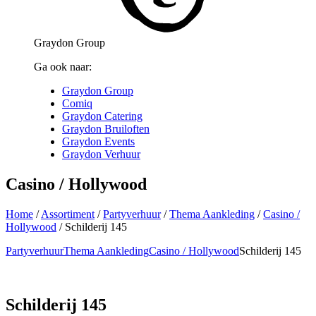
Graydon Group
Ga ook naar:
Graydon Group
Comiq
Graydon Catering
Graydon Bruiloften
Graydon Events
Graydon Verhuur
Casino / Hollywood
Home
/
Assortiment
/
Partyverhuur
/
Thema Aankleding
/
Casino /
Hollywood
/
Schilderij 145
Partyverhuur
Thema Aankleding
Casino / Hollywood
Schilderij 145
Schilderij 145