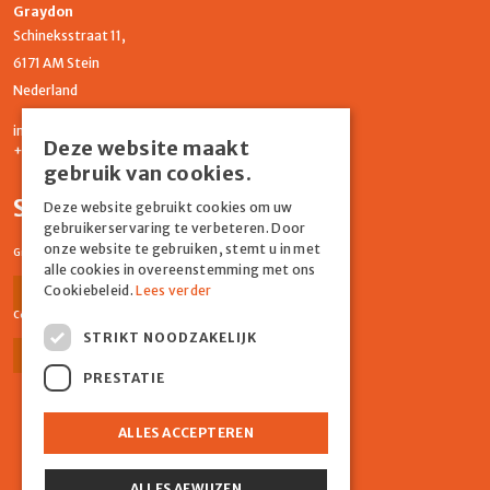
Graydon
Schineksstraat 11,
6171 AM Stein
Nederland
info@graydonevents.nl
Deze website maakt
+316 11435859
gebruik van cookies.
Social media
Deze website gebruikt cookies om uw
gebruikerservaring te verbeteren. Door
onze website te gebruiken, stemt u in met
Graydon Events
alle cookies in overeenstemming met ons
Cookiebeleid.
Lees verder
Facebook
Instagram
Comiq
STRIKT NOODZAKELIJK
Facebook
Instagram
PRESTATIE
ALLES ACCEPTEREN
ALLES AFWIJZEN