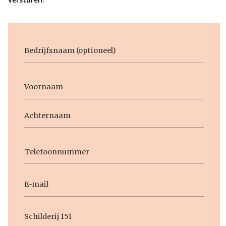
Bedrijfsnaam
Voornaam
Naam
Voornaam
Achternaam
Telefoon
E-
mail
Geen
titel