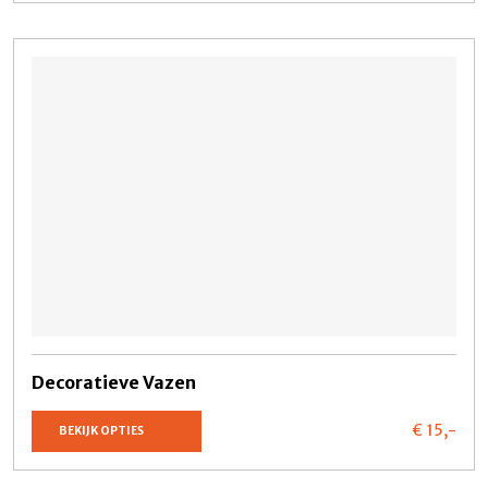
Decoratieve Vazen
€ 15,
-
BEKIJK OPTIES