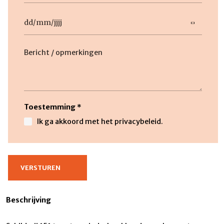
Datum
DD
slash
Beschrijving
MM
slash
JJJJ
Toestemming
*
Ik ga akkoord met het privacybeleid.
Beschrijving