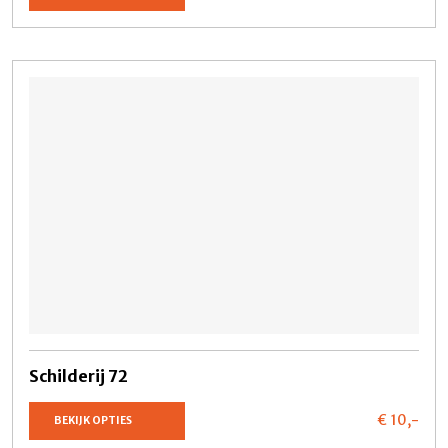
Schilderij 72
€ 10,
-
BEKIJK OPTIES