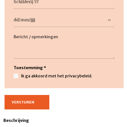
titel
Datum
DD
slash
Beschrijving
MM
slash
JJJJ
Toestemming
*
Ik ga akkoord met het privacybeleid.
Beschrijving