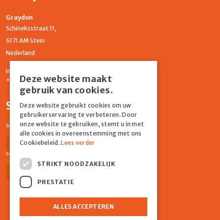
Graydon
Schineksstraat 11,
6171 AM Stein
Nederland
info@graydonevents.nl
Deze website maakt
+316 11435859
gebruik van cookies.
Social media
Deze website gebruikt cookies om uw
gebruikerservaring te verbeteren. Door
onze website te gebruiken, stemt u in met
Graydon Events
alle cookies in overeenstemming met ons
Cookiebeleid.
Lees verder
Facebook
Instagram
Comiq
STRIKT NOODZAKELIJK
Facebook
Instagram
PRESTATIE
ALLES ACCEPTEREN