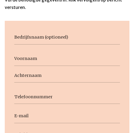
versturen.
Bedrijfsnaam
Voornaam
Naam
Voornaam
Achternaam
Telefoon
E-
mail
Geen