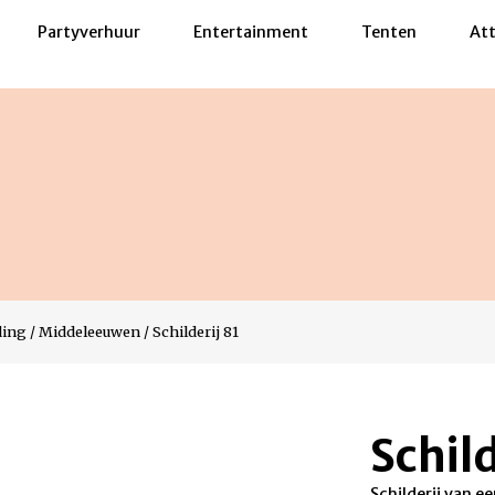
Partyverhuur
Entertainment
Tenten
Att
ding
/
Middeleeuwen
/
Schilderij 81
Schild
Schilderij van e