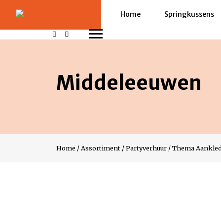
Home
Springkussens
Middeleeuwen
Home
/
Assortiment
/
Partyverhuur
/
Thema Aankle