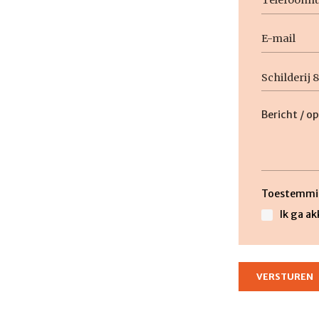
E-
mail
Geen
titel
Beschrijvin
Toestemmi
Ik ga a