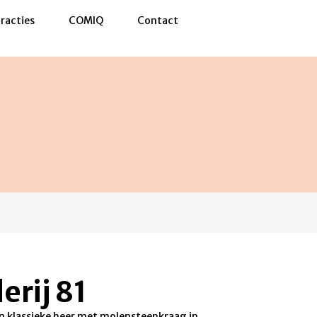
racties
COMIQ
Contact
erij 81
en klassieke heer met molensteenkraag in