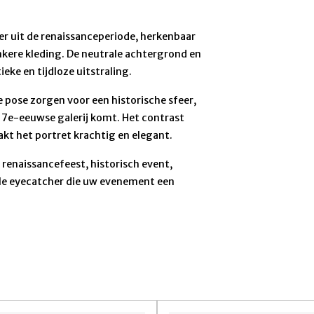
eer uit de renaissanceperiode, herkenbaar
nkere kleding. De neutrale achtergrond en
eke en tijdloze uitstraling.
ke pose zorgen voor een historische sfeer,
f 17e-eeuwse galerij komt. Het contrast
kt het portret krachtig en elegant.
 renaissancefeest, historisch event,
lle eyecatcher die uw evenement een