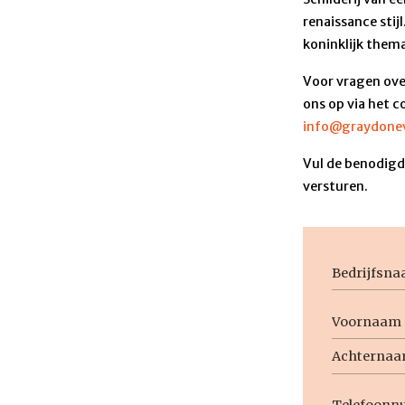
renaissance stijl
koninklijk them
Voor vragen ove
ons op via het c
info@graydonev
Vul de benodigde
versturen.
Bedrijfsna
Voornaam
Naam
Voornaam
Achternaa
Telefoon