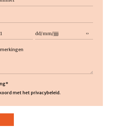
Datum
DD
slash
MM
g
slash
JJJJ
ng
*
kkoord met het privacybeleid.