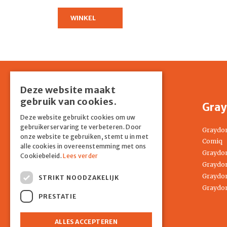
WINKEL
Deze website maakt
gebruik van cookies.
Shop
Gray
Deze website gebruikt cookies om uw
gebruikerservaring te verbeteren. Door
Home
Graydo
onze website te gebruiken, stemt u in met
Springkussens
Comiq
alle cookies in overeenstemming met ons
Partyverhuur
Graydon
Cookiebeleid.
Lees verder
Entertainment
Graydon
Tenten
Graydon
STRIKT NOODZAKELIJK
Attracties
Graydon
PRESTATIE
COMIQ
Contact
ALLES ACCEPTEREN