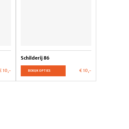
Schilderij 86
€ 10,
-
€ 10,
-
BEKIJK OPTIES