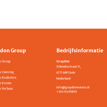
don Group
Bedrijfsinformatie
n Group
Graydon
Schineksstraat 11,
 Catering
6171 AM Stein
 Bruiloften
Nederland
 Events
info@graydonevents.nl
 Verhuur
+316 11435859