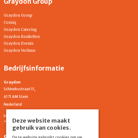
Graydon Group
Graydon Group
Comiq
Graydon Catering
Graydon Bruiloften
Graydon Events
Graydon Verhuur
Bedrijfsinformatie
Graydon
Schineksstraat 11,
6171 AM Stein
Nederland
info@graydonevents.nl
Deze website maakt
+316 11435859
gebruik van cookies.
Social media
Deze website gebruikt cookies om uw