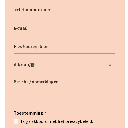
Achternaam
Telefoon
E-
mail
Geen
titel
Datum
DD
slash
Beschrijving
MM
slash
JJJJ
Toestemming
*
Ik ga akkoord met het privacybeleid.