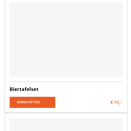
Biertafelset
€ 10,
-
BEKIJK OPTIES