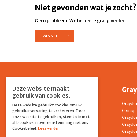
Niet gevonden wat je zocht?
Geen probleem! We helpen je graag verder.
WINKEL
Deze website maakt
Shop
Gray
gebruik van cookies.
Home
Graydo
Deze website gebruikt cookies om uw
Springkussens
Comiq
gebruikerservaring te verbeteren. Door
onze website te gebruiken, stemt u in met
Partyverhuur
Graydon
alle cookies in overeenstemming met ons
Entertainment
Graydon
Cookiebeleid.
Lees verder
Tenten
Graydon