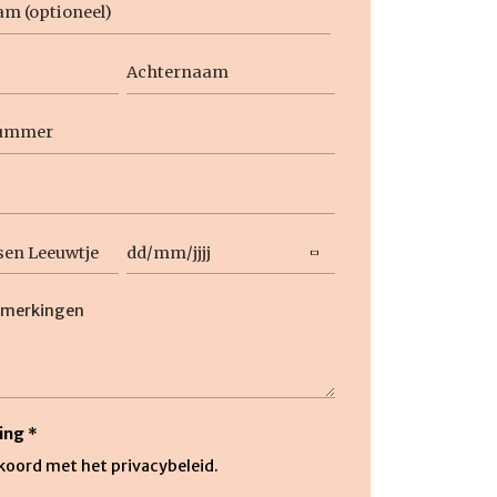
aam
Achternaam
Datum
DD
slash
ng
MM
slash
JJJJ
ing
*
kkoord met het privacybeleid.