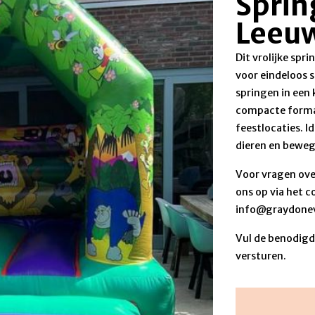
Sprin
Leeu
Dit vrolijke sp
voor eindeloos s
springen in een 
compacte formaa
feestlocaties. Id
dieren en beweg
Voor vragen ove
ons op via het c
info@graydonev
Vul de benodigde
versturen.