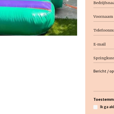
Bedrijfsn
Voornaam
Naam
Voornaam
Telefoon
E-
mail
Geen
titel
Beschrijvi
Toestemm
Ik ga a