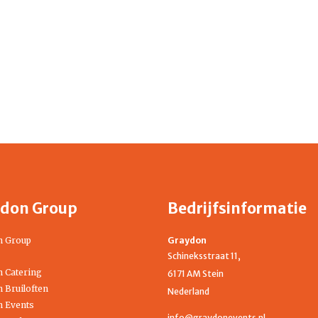
don Group
Bedrijfsinformatie
n Group
Graydon
Schineksstraat 11,
 Catering
6171 AM Stein
 Bruiloften
Nederland
 Events
info@graydonevents.nl