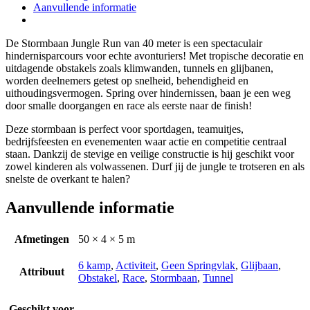
Aanvullende informatie
De Stormbaan Jungle Run van 40 meter is een spectaculair
hindernisparcours voor echte avonturiers! Met tropische decoratie en
uitdagende obstakels zoals klimwanden, tunnels en glijbanen,
worden deelnemers getest op snelheid, behendigheid en
uithoudingsvermogen. Spring over hindernissen, baan je een weg
door smalle doorgangen en race als eerste naar de finish!
Deze stormbaan is perfect voor sportdagen, teamuitjes,
bedrijfsfeesten en evenementen waar actie en competitie centraal
staan. Dankzij de stevige en veilige constructie is hij geschikt voor
zowel kinderen als volwassenen. Durf jij de jungle te trotseren en als
snelste de overkant te halen?
Aanvullende informatie
Afmetingen
50 × 4 × 5 m
6 kamp
,
Activiteit
,
Geen Springvlak
,
Glijbaan
,
Attribuut
Obstakel
,
Race
,
Stormbaan
,
Tunnel
Geschikt voor