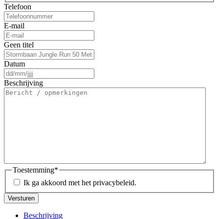
Telefoon
E-mail
Geen titel
Datum
DD
slash
Beschrijving
MM
slash
JJJJ
Toestemming
*
Ik ga akkoord met het privacybeleid.
Beschrijving