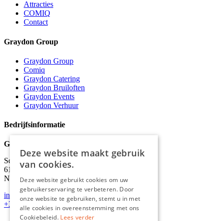
Attracties
COMIQ
Contact
Graydon Group
Graydon Group
Comiq
Graydon Catering
Graydon Bruiloften
Graydon Events
Graydon Verhuur
Bedrijfsinformatie
Graydon
Deze website maakt gebruik
Schineksstraat 11,
van cookies.
6171 AM Stein
Nederland
Deze website gebruikt cookies om uw
gebruikerservaring te verbeteren. Door
info@graydonevents.nl
onze website te gebruiken, stemt u in met
+316 11435859
alle cookies in overeenstemming met ons
Cookiebeleid.
Lees verder