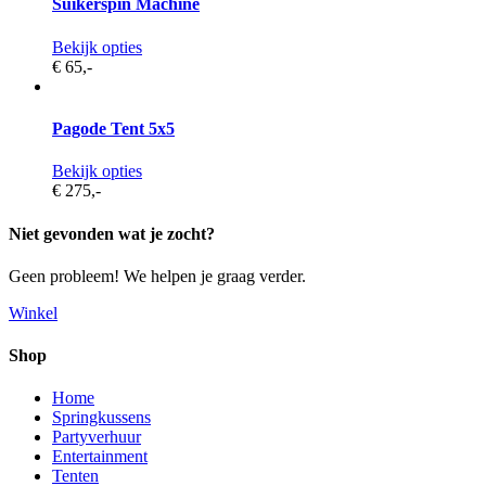
Suikerspin Machine
Bekijk opties
€ 65,
-
Pagode Tent 5x5
Bekijk opties
€ 275,
-
Niet gevonden wat je zocht?
Geen probleem! We helpen je graag verder.
Winkel
Shop
Home
Springkussens
Partyverhuur
Entertainment
Tenten