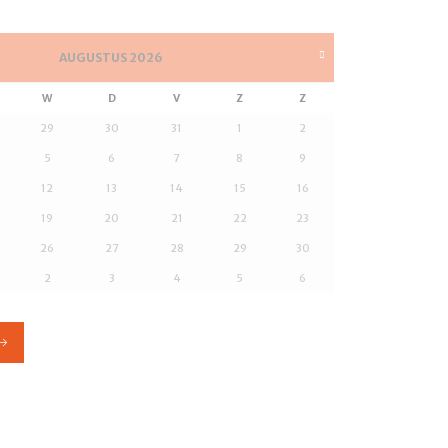
AUGUSTUS
2026
W
D
V
Z
Z
29
30
31
1
2
5
6
7
8
9
12
13
14
15
16
19
20
21
22
23
26
27
28
29
30
2
3
4
5
6