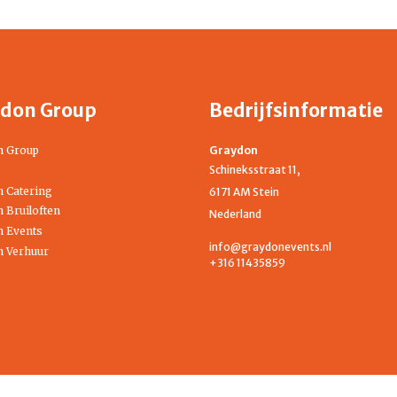
don Group
Bedrijfsinformatie
n Group
Graydon
Schineksstraat 11,
 Catering
6171 AM Stein
 Bruiloften
Nederland
 Events
info@graydonevents.nl
 Verhuur
+316 11435859