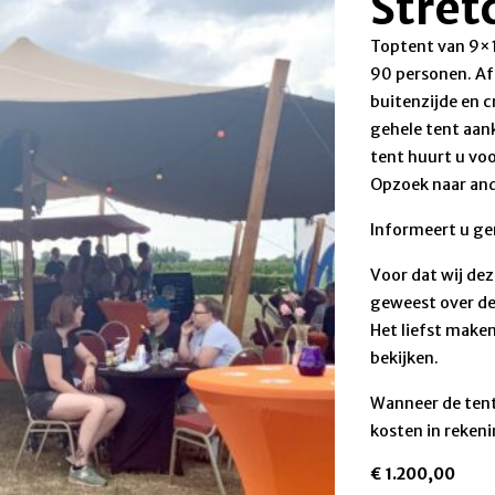
Stret
Toptent van 9×1
90 personen. Af
buitenzijde en 
gehele tent aan
tent huurt u voo
Opzoek naar and
Informeert u ge
Voor dat wij dez
geweest over de 
Het liefst make
bekijken.
Wanneer de tent
kosten in reken
€
1.200,00