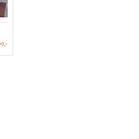
00,
-