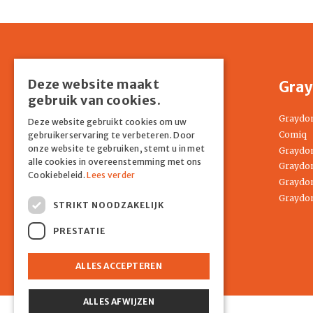
Deze website maakt
Shop
Gray
gebruik van cookies.
Home
Graydo
Deze website gebruikt cookies om uw
Springkussens
Comiq
gebruikerservaring te verbeteren. Door
onze website te gebruiken, stemt u in met
Partyverhuur
Graydon
alle cookies in overeenstemming met ons
Entertainment
Graydon
Cookiebeleid.
Lees verder
Tenten
Graydon
Attracties
Graydon
STRIKT NOODZAKELIJK
COMIQ
Contact
PRESTATIE
ALLES ACCEPTEREN
ALLES AFWIJZEN