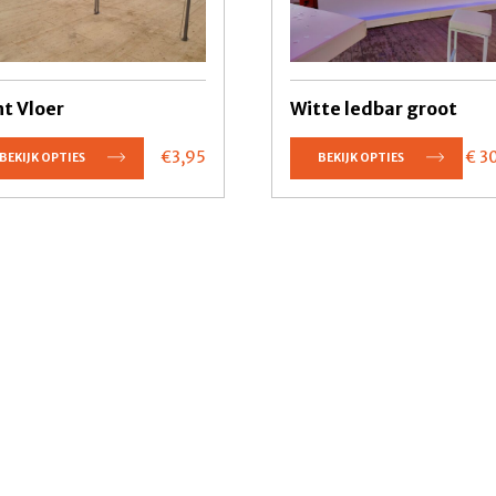
t Vloer
Witte ledbar groot
€3,
95
€ 3
BEKIJK OPTIES
BEKIJK OPTIES