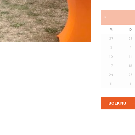
M
D
27
28
3
4
10
11
17
18
24
25
31
1
BOEK NU