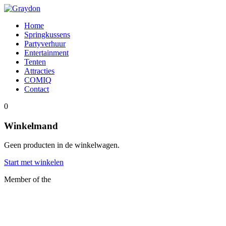
Home
Springkussens
Partyverhuur
Entertainment
Tenten
Attracties
COMIQ
Contact
0
Winkelmand
Geen producten in de winkelwagen.
Start met winkelen
Member of the