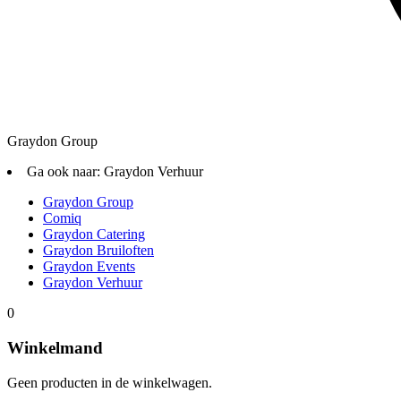
Graydon Group
Ga ook naar:
Graydon Verhuur
Graydon Group
Comiq
Graydon Catering
Graydon Bruiloften
Graydon Events
Graydon Verhuur
0
Winkelmand
Geen producten in de winkelwagen.