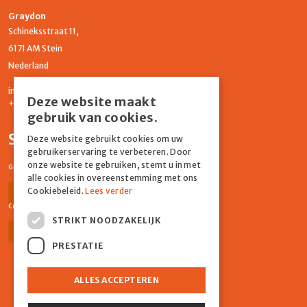
Graydon
Schineksstraat 11,
6171 AM Stein
Nederland
info@graydonevents.nl
Deze website maakt
+316 11435859
gebruik van cookies.
Social media
Deze website gebruikt cookies om uw
gebruikerservaring te verbeteren. Door
onze website te gebruiken, stemt u in met
Graydon Events
alle cookies in overeenstemming met ons
Cookiebeleid.
Lees verder
Facebook
Instagram
Comiq
STRIKT NOODZAKELIJK
Facebook
Instagram
PRESTATIE
ALLES ACCEPTEREN