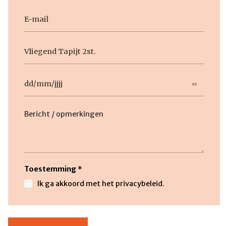
E-
mail
Geen
titel
Datum
DD
slash
Beschrijving
MM
slash
JJJJ
Toestemming
*
Ik ga akkoord met het privacybeleid.