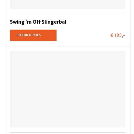
Swing ‘m Off Slingerbal
€ 185,
-
BEKIJK OPTIES