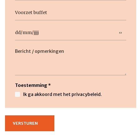
Geen
titel
Datum
DD
slash
Beschrijving
MM
slash
JJJJ
Toestemming
*
Ik ga akkoord met het privacybeleid.