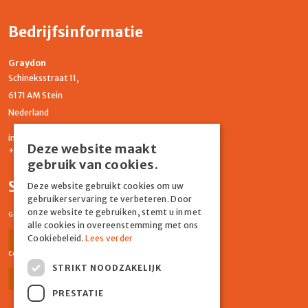
Bedrijfsinformatie
Graydon
Schineksstraat 11,
6171 AM Stein
Nederland
info@graydonevents.nl
Deze website maakt
+316 11435859
gebruik van cookies.
Social media
Deze website gebruikt cookies om uw
gebruikerservaring te verbeteren. Door
onze website te gebruiken, stemt u in met
Graydon Events
alle cookies in overeenstemming met ons
Cookiebeleid.
Lees verder
Facebook
Instagram
Comiq
STRIKT NOODZAKELIJK
Facebook
Instagram
PRESTATIE