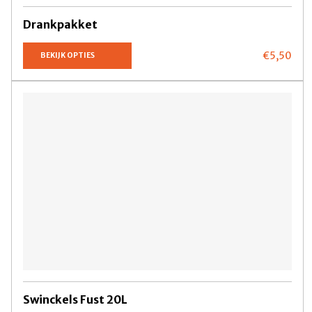
Drankpakket
€5,
50
BEKIJK OPTIES
Swinckels Fust 20L