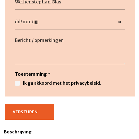
titel
Datum
DD
slash
Beschrijving
MM
slash
JJJJ
Toestemming
*
Ik ga akkoord met het privacybeleid.
Beschrijving