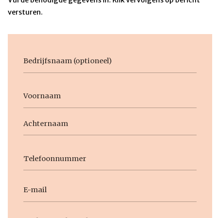
versturen.
Bedrijfsnaam
Voornaam
Naam
Voornaam
Achternaam
Telefoon
E-
mail
Geen