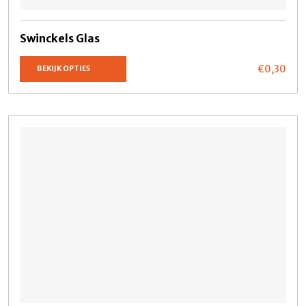
Swinckels Glas
€0,
30
BEKIJK OPTIES