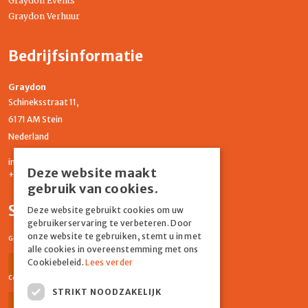
Graydon Events
Graydon Verhuur
Bedrijfsinformatie
Graydon
Schineksstraat 11,
6171 AM Stein
Nederland
info@graydonevents.nl
Deze website maakt
+316 11435859
gebruik van cookies.
Social media
Deze website gebruikt cookies om uw
gebruikerservaring te verbeteren. Door
onze website te gebruiken, stemt u in met
Graydon Events
alle cookies in overeenstemming met ons
Cookiebeleid.
Lees verder
Facebook
Instagram
Comiq
STRIKT NOODZAKELIJK
Facebook
Instagram