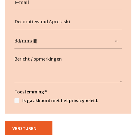
mail
Geen
titel
Datum
DD
slash
MM
slash
Beschrijving
JJJJ
Toestemming
*
Ik ga akkoord met het privacybeleid.