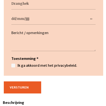
Geen
titel
Datum
DD
slash
Beschrijving
MM
slash
JJJJ
Toestemming
*
Ik ga akkoord met het privacybeleid.
Beschrijving