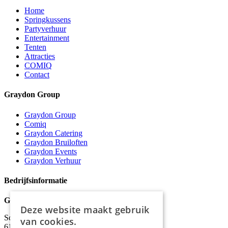
Home
Springkussens
Partyverhuur
Entertainment
Tenten
Attracties
COMIQ
Contact
Graydon Group
Graydon Group
Comiq
Graydon Catering
Graydon Bruiloften
Graydon Events
Graydon Verhuur
Bedrijfsinformatie
Graydon
Deze website maakt gebruik
Schineksstraat 11,
van cookies.
6171 AM Stein