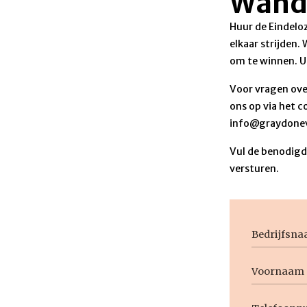
Wand
Huur de Eindelo
elkaar strijden.
om te winnen. U
Voor vragen ove
ons op via het c
info@graydonev
Vul de benodigde
versturen.
Bedrijfsn
Voornaam
Naam
Voornaam
Telefoon