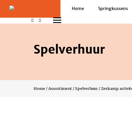
Home
Springkussens
Spelverhuur
Home
/
Assortiment
/
Spelverhuur
/
Zeskamp activit