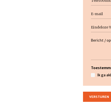
E-
mail
Geen
titel
Beschrijvi
Toestemm
Ik ga a