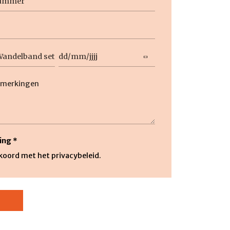
Datum
DD
slash
ng
MM
slash
JJJJ
ing
*
kkoord met het privacybeleid.