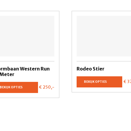
ormbaan Western Run
Rodeo Stier
 Meter
€ 3
BEKIJK OPTIES
€ 250,
-
BEKIJK OPTIES