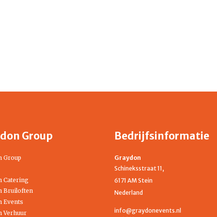
don Group
Bedrijfsinformatie
n Group
Graydon
Schineksstraat 11,
 Catering
6171 AM Stein
 Bruiloften
Nederland
 Events
info@graydonevents.nl
 Verhuur