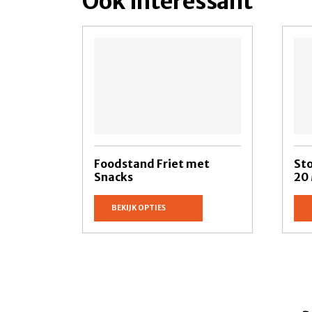
Ook interessant
Foodstand Friet met
St
Snacks
20
BEKIJK OPTIES