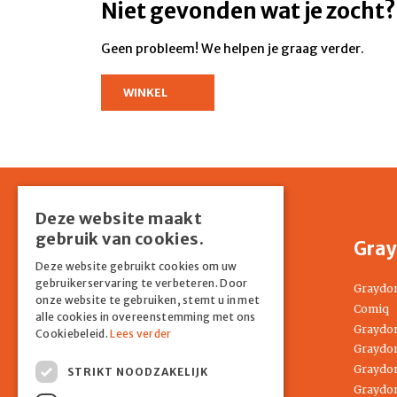
Niet gevonden wat je zocht?
Geen probleem! We helpen je graag verder.
WINKEL
Deze website maakt
gebruik van cookies.
Shop
Gray
Deze website gebruikt cookies om uw
gebruikerservaring te verbeteren. Door
Home
Graydo
onze website te gebruiken, stemt u in met
Springkussens
Comiq
alle cookies in overeenstemming met ons
Partyverhuur
Graydon
Cookiebeleid.
Lees verder
Entertainment
Graydon
Tenten
Graydon
STRIKT NOODZAKELIJK
Attracties
Graydon