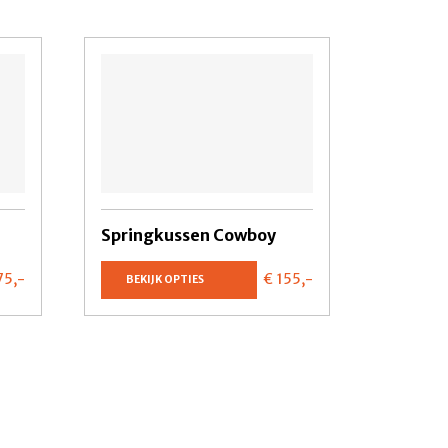
Springkussen Cowboy
75,
-
€ 155,
-
BEKIJK OPTIES