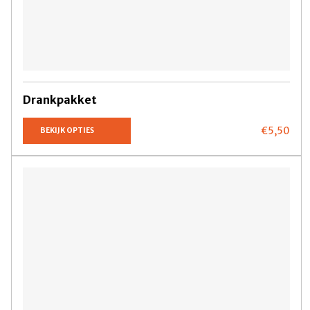
Drankpakket
€5,
50
BEKIJK OPTIES