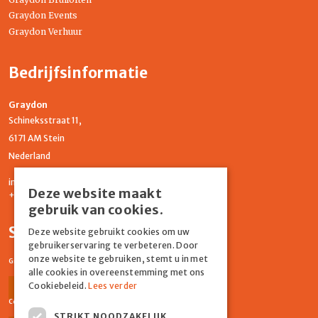
Graydon Events
Graydon Verhuur
Bedrijfsinformatie
Graydon
Schineksstraat 11,
6171 AM Stein
Nederland
info@graydonevents.nl
Deze website maakt
+316 11435859
gebruik van cookies.
Social media
Deze website gebruikt cookies om uw
gebruikerservaring te verbeteren. Door
onze website te gebruiken, stemt u in met
Graydon Events
alle cookies in overeenstemming met ons
Cookiebeleid.
Lees verder
Facebook
Instagram
Comiq
STRIKT NOODZAKELIJK