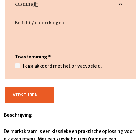
DD
slash
Beschrijving
MM
slash
JJJJ
Toestemming
*
Ik ga akkoord met het privacybeleid.
Beschrijving
De marktkraam is een klassieke en praktische oplossing voor
elk evenement. Met een stevig houten frame en een