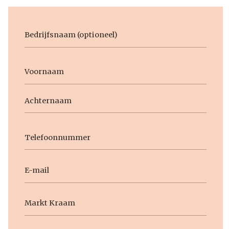
Bedrijfsnaam
Voornaam
Naam
Voornaam
Achternaam
Telefoon
E-
mail
Geen
titel
Datum