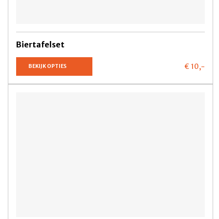
Biertafelset
€ 10,
-
BEKIJK OPTIES