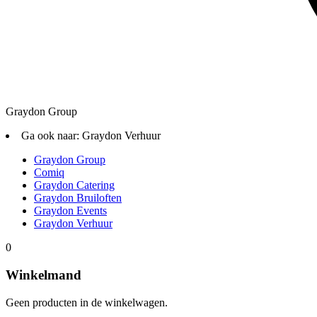
Graydon Group
Ga ook naar:
Graydon Verhuur
Graydon Group
Comiq
Graydon Catering
Graydon Bruiloften
Graydon Events
Graydon Verhuur
0
Winkelmand
Geen producten in de winkelwagen.