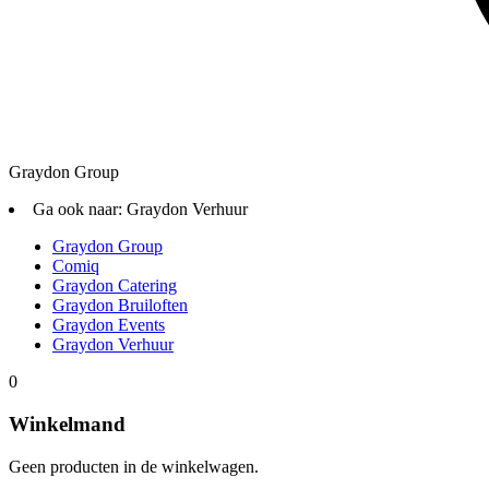
Graydon Group
Ga ook naar:
Graydon Verhuur
Graydon Group
Comiq
Graydon Catering
Graydon Bruiloften
Graydon Events
Graydon Verhuur
0
Winkelmand
Geen producten in de winkelwagen.